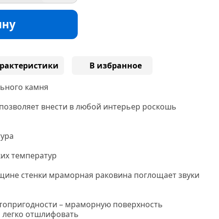
ину
рактеристики
В избранное
льного камня
позволяет внести в любой интерьер роскошь
тура
их температур
щине стенки мраморная раковина поглощает звуки
топригодности – мраморную поверхность
 легко отшлифовать