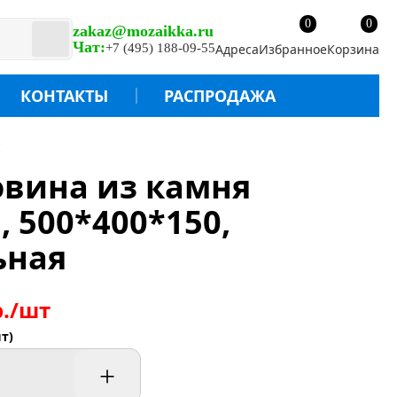
0
0
zakaz@mozaikka.ru
Чат:
+7 (495) 188-09-55
Адреса
Избранное
Корзина
КОНТАКТЫ
РАСПРОДАЖА
овина из камня
 500*400*150,
ьная
р./шт
т)
+