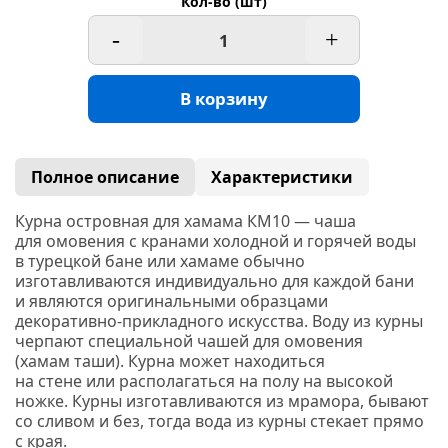
Кол-во (шт)
-
+
В корзину
Полное описание
Характеристики
Курна островная для хамама КМ10
— чаша
для омовения с кранами холодной и горячей воды
в турецкой бане или
хамаме
обычно
изготавливаются индивидуально для каждой бани
и являются оригинальными образцами
декоративно-прикладного искусства. Воду из курны
черпают специальной чашей для омовения
(хамам
таши). Курна может находиться
на стене или располагаться на полу на высокой
ножке. Курны изготавливаются из
мрамора,
бывают
со сливом и без, тогда вода из курны стекает прямо
с края.