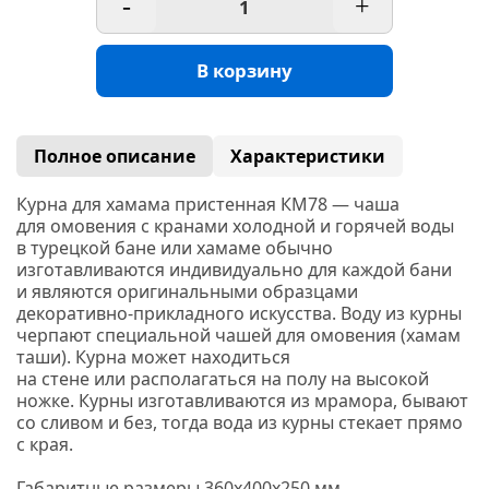
-
+
В корзину
Полное описание
Характеристики
Курна для хамама пристенная КМ78
— чаша
для омовения с кранами холодной и горячей воды
в турецкой бане или
хамаме
обычно
изготавливаются индивидуально для каждой бани
и являются оригинальными образцами
декоративно-прикладного искусства. Воду из курны
черпают специальной чашей для омовения
(хамам
таши). Курна может находиться
на стене или располагаться на полу на высокой
ножке. Курны изготавливаются из
мрамора,
бывают
со сливом и без, тогда вода из курны стекает прямо
с края.
Габаритные размеры 360х400х250 мм