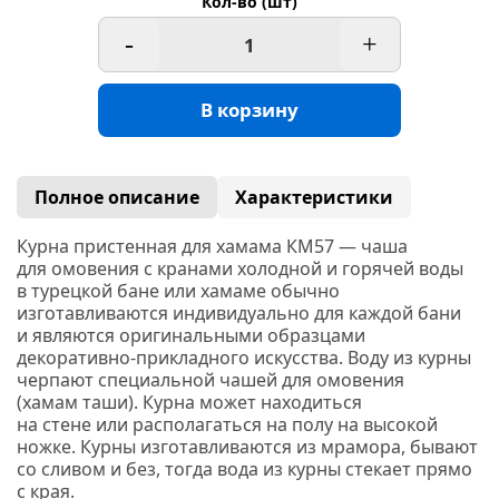
Кол-во (шт)
-
+
В корзину
Полное описание
Характеристики
Курна пристенная для хамама КМ57
— чаша
для омовения с кранами холодной и горячей воды
в турецкой бане или
хамаме
обычно
изготавливаются индивидуально для каждой бани
и являются оригинальными образцами
декоративно-прикладного искусства. Воду из курны
черпают специальной чашей для омовения
(хамам
таши). Курна может находиться
на стене или располагаться на полу на высокой
ножке. Курны изготавливаются из
мрамора,
бывают
со сливом и без, тогда вода из курны стекает прямо
с края.