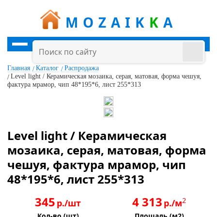
MOZAIK
K
A
Главная
Каталог
Распродажа
Level light / Керамическая мозаика, серая, матовая, форма чешуя,
фактура мрамор, чип 48*195*6, лист 255*313
Level light / Керамическая
мозаика, серая, матовая, форма
чешуя, фактура мрамор, чип
48*195*6, лист 255*313
345
4 313
2
р./шт
р./м
Кол-во (шт)
Площадь (м2)