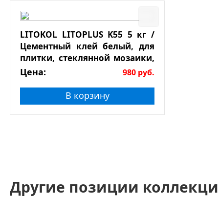
LITOKOL LITOPLUS K55 5 кг /
Цементный клей белый, для
плитки, стеклянной мозаики,
натурального камня
Цена:
980
руб.
В корзину
Другие позиции коллекци