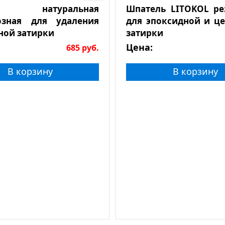
а натуральная
Шпатель LITOKOL р
озная для удаления
для эпоксидной и ц
ной затирки
затирки
Цена:
685
руб.
В корзину
В корзину