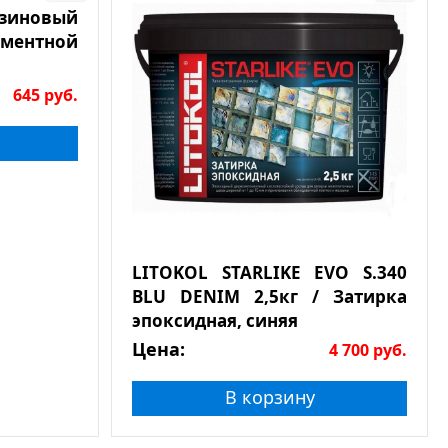
езиновый
ементной
645
руб.
LITOKOL STARLIKE EVO S.340
BLU DENIM 2,5кг / Затирка
эпоксидная, синяя
Цена:
4 700
руб.
В корзину