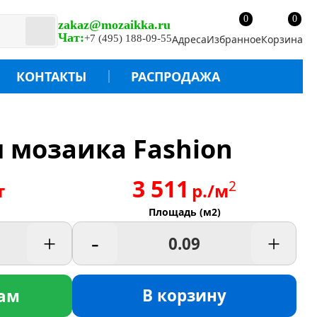
0
0
zakaz@mozaikka.ru
Чат:
+7 (495) 188-09-55
Адреса
Избранное
Корзина
КОНТАКТЫ
РАСПРОДАЖА
 мозаика Fashion
3 511
2
т
р./м
Площадь (м2)
+
-
+
В корзину
ам