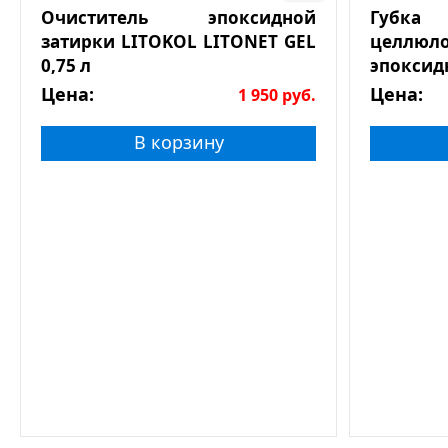
Очиститель эпоксидной
Губк
затирки LITOKOL LITONET GEL
целлюл
0,75 л
эпоксид
Цена:
Цена:
1 950
руб.
В корзину