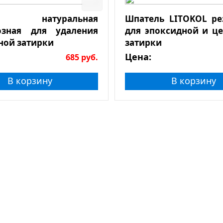
а натуральная
Шпатель LITOKOL р
озная для удаления
для эпоксидной и ц
ной затирки
затирки
Цена:
685
руб.
В корзину
В корзину