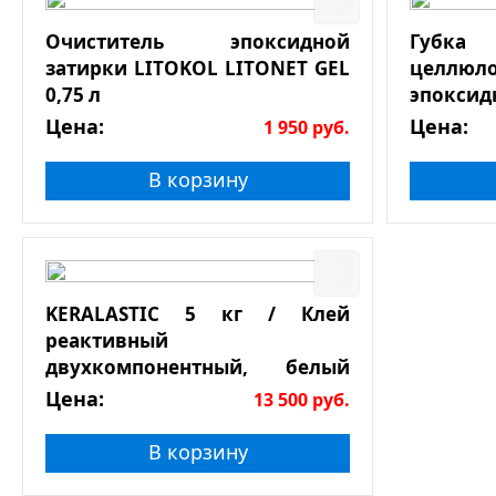
Очиститель эпоксидной
Губк
затирки LITOKOL LITONET GEL
целлюл
0,75 л
эпоксид
Цена:
Цена:
1 950
руб.
В корзину
KERALASTIC 5 кг / Клей
реактивный
двухкомпонентный, белый
эпоксидный
Цена:
13 500
руб.
В корзину