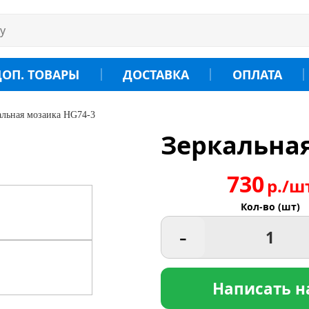
ДОП. ТОВАРЫ
ДОСТАВКА
ОПЛАТА
альная мозаика HG74-3
Зеркальная
730
р./ш
Кол-во (шт)
-
Написать н