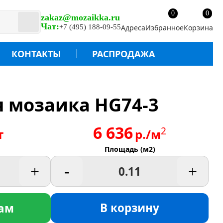
0
0
zakaz@mozaikka.ru
Чат:
+7 (495) 188-09-55
Адреса
Избранное
Корзина
КОНТАКТЫ
РАСПРОДАЖА
 мозаика HG74-3
6 636
2
т
р./м
Площадь (м2)
+
-
+
В корзину
ам