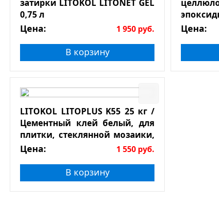
затирки LITOKOL LITONET GEL
целлюл
0,75 л
эпоксид
Цена:
Цена:
1 950
руб.
В корзину
LITOKOL LITOPLUS K55 25 кг /
Цементный клей белый, для
плитки, стеклянной мозаики,
натурального камня
Цена:
1 550
руб.
В корзину