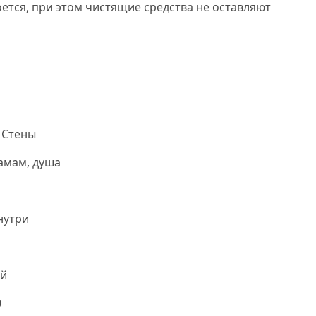
ется, при этом чистящие средства не оставляют
ика бонапарт.
 Стены
амам, душа
нутри
й
0