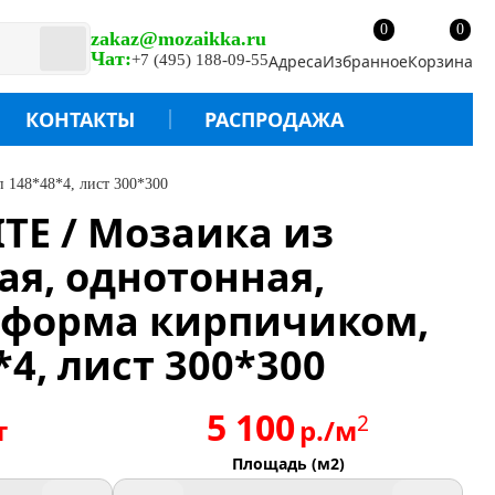
0
0
zakaz@mozaikka.ru
Чат:
+7 (495) 188-09-55
Адреса
Избранное
Корзина
КОНТАКТЫ
РАСПРОДАЖА
 148*48*4, лист 300*300
TE / Мозаика из
лая, однотонная,
, форма кирпичиком,
*4, лист 300*300
5 100
2
т
р./м
Площадь (м2)