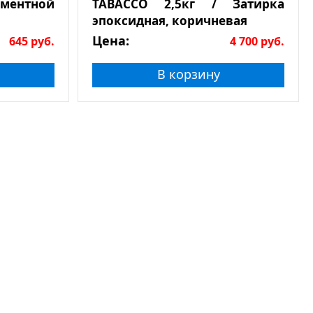
ементной
TABACCO 2,5кг / Затирка
эпоксидная, коричневая
Цена:
645
руб.
4 700
руб.
В корзину