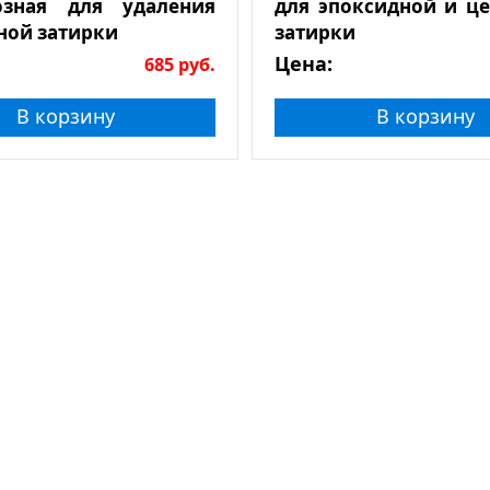
озная для удаления
для эпоксидной и ц
ной затирки
затирки
Цена:
685
руб.
В корзину
В корзину