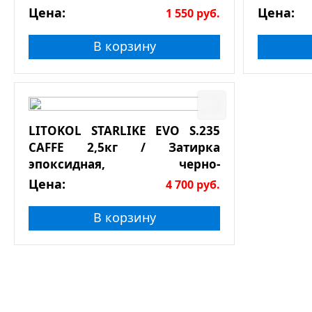
натурального камня
Цена:
Цена:
1 550
руб.
В корзину
LITOKOL STARLIKE EVO S.235
CAFFE 2,5кг / Затирка
эпоксидная, черно-
коричневая
Цена:
4 700
руб.
В корзину