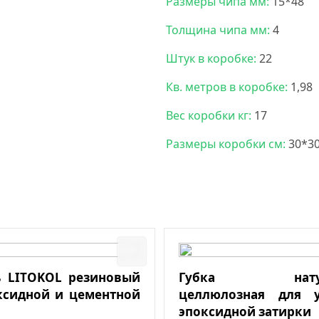
Размеры чипа мм:
15*48
Толщина чипа мм:
4
Штук в коробке:
22
Кв. метров в коробке:
1,98
Вес коробки кг:
17
Размеры коробки см:
30*3
 LITOKOL резиновый
Губка натура
ксидной и цементной
целлюлозная для у
эпоксидной затирки