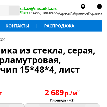
0
0
zakaz@mozaikka.ru
Чат:
+7 (495) 188-09-55
Адреса
Избранное
Корзина
КОНТАКТЫ
РАСПРОДАЖА
*300
аика из стекла, серая,
ерламутровая,
 чип 15*48*4, лист
2 689
2
т
р./м
Площадь (м2)