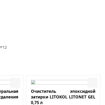
0*12
льная
Очиститель эпоксидной
даления
затирки LITOKOL LITONET GEL
0,75 л