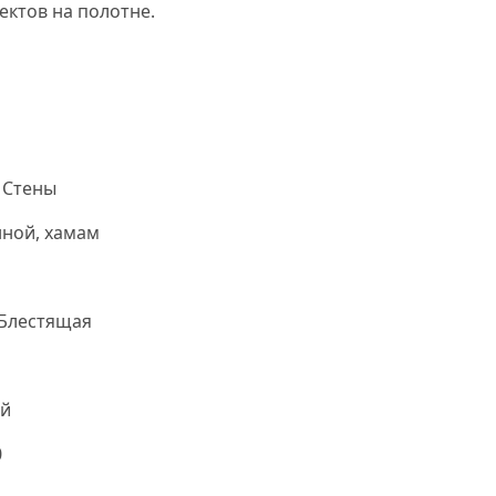
ектов на полотне.
Нс мозаика
 Стены
нной, хамам
Блестящая
й
0