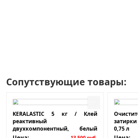
Сопутствующие товары:
KERALASTIC 5 кг / Клей
Очист
реактивный
затирки
двухкомпонентный, белый
0,75 л
эпоксидный
Цена:
Цена:
13 500
руб.