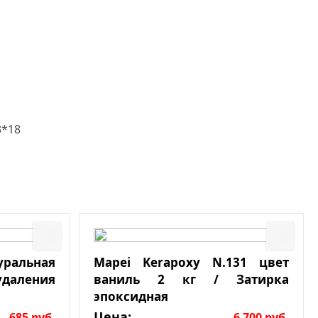
3*18
льная
Mapei Kerapoxy N.131 цвет
даления
ваниль 2 кг / Затирка
эпоксидная
Цена:
685
руб.
6 700
руб.