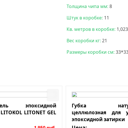
Толщина чипа мм:
8
Штук в коробке:
11
Кв. метров в коробке:
1,023
Вес коробки кг:
21
Размеры коробки см:
33*3
итель эпоксидной
Губка натура
 LITOKOL LITONET GEL
целлюлозная для у
эпоксидной затирки
Цена:
1 950
руб.