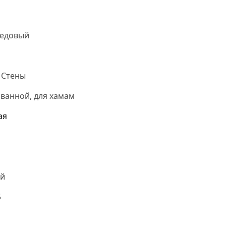
Медовый
 Стены
 ванной, для хамам
ая
й
5