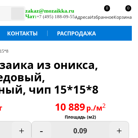
0
0
zakaz@mozaikka.ru
Чат:
+7 (495) 188-09-55
Адреса
Избранное
Корзина
КОНТАКТЫ
РАСПРОДАЖА
*15*8
озаика из оникса,
едовый,
ый, чип 15*15*8
10 889
2
т
р./м
Площадь (м2)
+
-
+