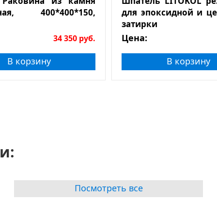
 Раковина из камня
Шпатель LITOKOL р
ная, 400*400*150,
для эпоксидной и ц
затирки
Цена:
34 350
руб.
В корзину
В корзину
и:
Посмотреть все