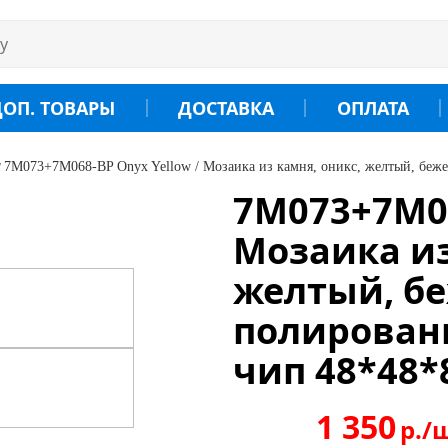
ДОП. ТОВАРЫ
ДОСТАВКА
ОПЛАТА
7M073+7M068-BP Onyx Yellow / Мозаика из камня, оникс, желтый, беж
7M073+7M06
Мозаика из
желтый, б
полирован
чип 48*48*
1 350
р./