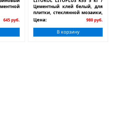
езиновый
LITOKOL LITOPLUS K55 5 кг /
ементной
Цементный клей белый, для
плитки, стеклянной мозаики,
натурального камня
Цена:
645
руб.
980
руб.
В корзину