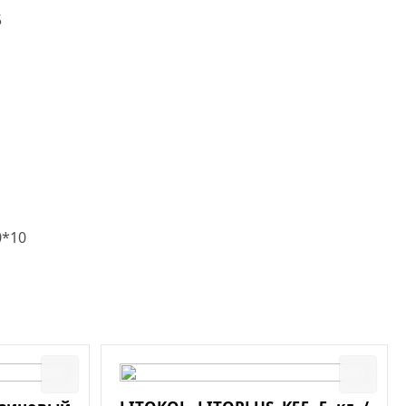
5
0*10