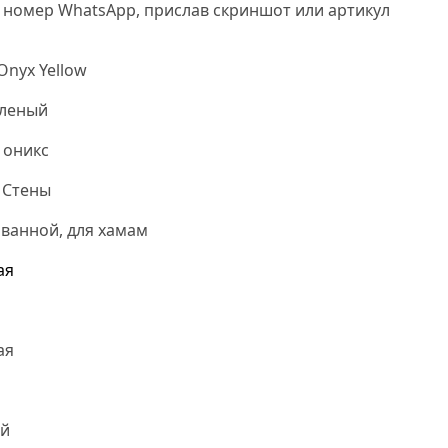
 номер WhatsApp, прислав скриншот или артикул
nyx Yellow
еленый
 оникс
 Стены
 ванной, для хамам
ая
ая
й