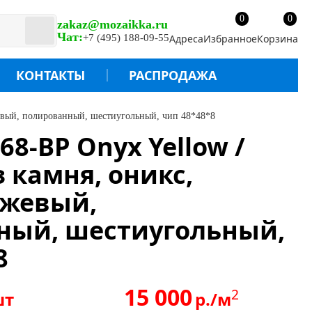
0
0
zakaz@mozaikka.ru
Чат:
+7 (495) 188-09-55
Адреса
Избранное
Корзина
КОНТАКТЫ
РАСПРОДАЖА
евый, полированный, шестиугольный, чип 48*48*8
8-BP Onyx Yellow /
 камня, оникс,
ежевый,
ный, шестиугольный,
8
15 000
2
шт
р./м