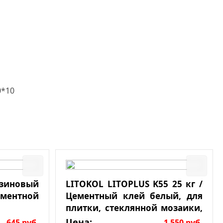
0*10
езиновый
LITOKOL LITOPLUS K55 25 кг /
ементной
Цементный клей белый, для
плитки, стеклянной мозаики,
натурального камня
Цена:
645
руб.
1 550
руб.