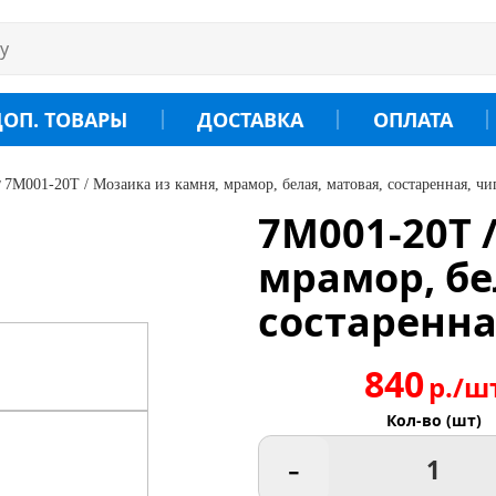
ДОП. ТОВАРЫ
ДОСТАВКА
ОПЛАТА
7M001-20T / Мозаика из камня, мрамор, белая, матовая, состаренная, ч
7M001-20T 
мрамор, бе
состаренна
840
р./ш
Кол-во (шт)
-