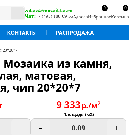
0
0
zakaz@mozaikka.ru
Чат:
+7 (495) 188-09-55
Адреса
Избранное
Корзина
КОНТАКТЫ
РАСПРОДАЖА
ип 20*20*7
/ Мозаика из камня,
лая, матовая,
я, чип 20*20*7
9 333
2
т
р./м
Площадь (м2)
+
-
+