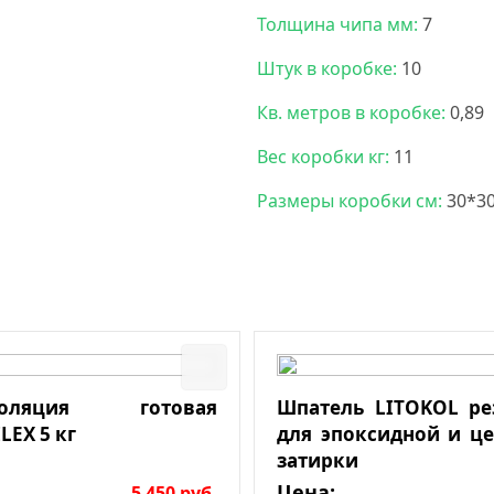
Толщина чипа мм:
7
Штук в коробке:
10
Кв. метров в коробке:
0,89
Вес коробки кг:
11
Размеры коробки см:
30*3
изоляция готовая
Шпатель LITOKOL р
LEX 5 кг
для эпоксидной и ц
затирки
Цена:
5 450
руб.