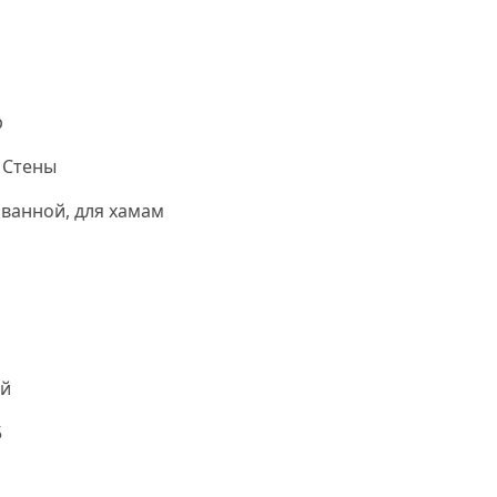
р
 Стены
 ванной, для хамам
й
5