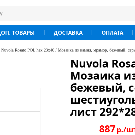
ДОП. ТОВАРЫ
ДОСТАВКА
ОПЛАТА
Nuvola Rosato POL hex 23x40 / Мозаика из камня, мрамор, бежевый, се
Nuvola Rosa
Мозаика из
бежевый, 
шестиуголь
лист 292*2
887
р./ш