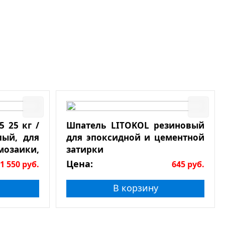
 25 кг /
Шпатель LITOKOL резиновый
лый, для
для эпоксидной и цементной
мозаики,
затирки
Цена:
1 550
руб.
645
руб.
В корзину