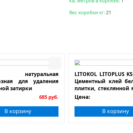
Кв. метров в коробке:
1
Вес коробки кг:
21
а натуральная
LITOKOL LITOPLUS K55
озная для удаления
Цементный клей бе
ной затирки
плитки, стеклянной 
натурального камня
Цена:
685
руб.
В корзину
В корзину