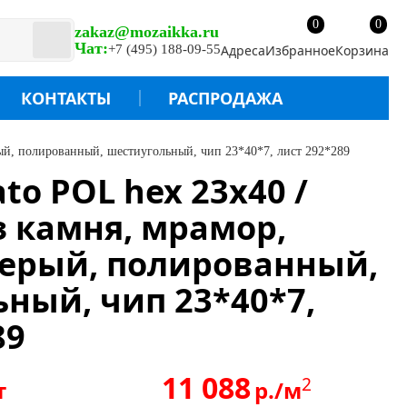
0
0
zakaz@mozaikka.ru
Чат:
+7 (495) 188-09-55
Адреса
Избранное
Корзина
КОНТАКТЫ
РАСПРОДАЖА
рый, полированный, шестиугольный, чип 23*40*7, лист 292*289
to POL hex 23x40 /
 камня, мрамор,
серый, полированный,
ный, чип 23*40*7,
89
11 088
2
т
р./м