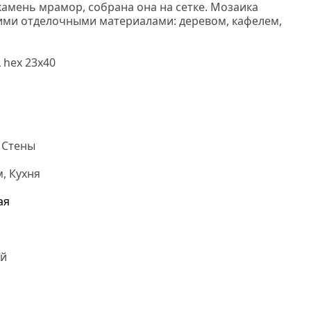
камень мрамор, собрана она на сетке. Мозаика
гими отделочными материалами: деревом, кафелем,
а
 hex 23x40
 Стены
, Кухня
ая
й