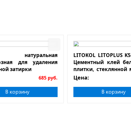
а натуральная
LITOKOL LITOPLUS K55
озная для удаления
Цементный клей бе
ной затирки
плитки, стеклянной 
натурального камня
Цена:
685
руб.
В корзину
В корзину