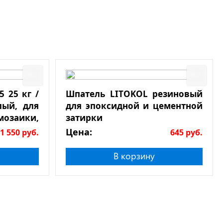
 25 кг /
Шпатель LITOKOL резиновый
лый, для
для эпоксидной и цементной
мозаики,
затирки
Цена:
1 550
руб.
645
руб.
В корзину