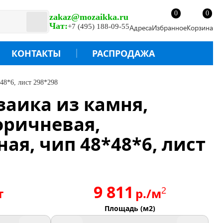
0
0
zakaz@mozaikka.ru
Чат:
+7 (495) 188-09-55
Адреса
Избранное
Корзина
КОНТАКТЫ
РАСПРОДАЖА
*48*6, лист 298*298
озаика из камня,
оричневая,
ая, чип 48*48*6, лист
9 811
2
т
р./м
Площадь (м2)