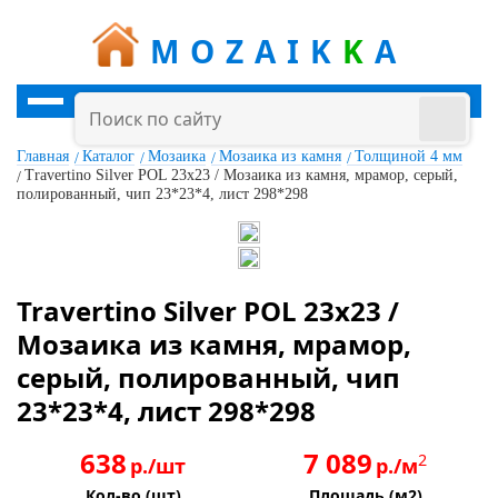
MOZAIK
K
A
Главная
Каталог
Мозаика
Мозаика из камня
Толщиной 4 мм
Travertino Silver POL 23x23 / Мозаика из камня, мрамор, серый,
полированный, чип 23*23*4, лист 298*298
Travertino Silver POL 23x23 /
Мозаика из камня, мрамор,
серый, полированный, чип
23*23*4, лист 298*298
638
7 089
2
р./шт
р./м
Кол-во (шт)
Площадь (м2)