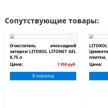
Сопутствующие товары:
Очиститель эпоксидной
LITOKOL
затирки LITOKOL LITONET GEL
Цементн
0,75 л
плитки,
натурал
Цена:
Цена:
1 950
руб.
В корзину