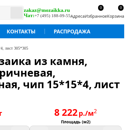
0
0
zakaz@mozaikka.ru
Чат:
+7 (495) 188-09-55
Адреса
Избранное
Корзина
КОНТАКТЫ
РАСПРОДАЖА
4, лист 305*305
озаика из камня,
ричневая,
ая, чип 15*15*4, лист
8 222
2
т
р./м
Площадь (м2)