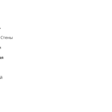
ь
 Стены
м
ая
й