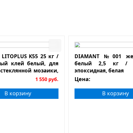
 LITOPLUS K55 25 кг /
DIAMANT №001 же
ый клей белый, для
белый 2,5 кг / 
 стеклянной мозаики,
эпоксидная, белая
ьного камня
Цена:
1 550
руб.
В корзину
В корзину