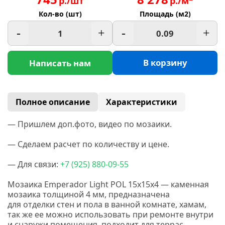
р./шт
р./м
Кол-во (шт)
Площадь (м2)
-
+
-
+
В корзину
Написать нам
Полное описание
Характеристики
— Пришлем доп.фото, видео по мозаики.
— Сделаем расчет по количеству и цене.
— Для связи:
+7
(925
) 880-09-55
Мозаика Emperador Light POL 15x15x4 — каменная
мозаика толщиной 4 мм, предназначена
для отделки стен и пола в ванной комнате, хамам,
так же ее можно использовать при ремонте внутри
и снаружи помещения, подходит для террас,