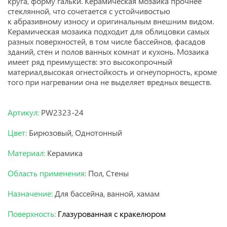
круга, форму гальки.
Керамическая мозаика прочнее
стеклянной, что сочетается с устойчивостью
к абразивному износу и оригинальным внешним видом.
Керамическая мозаика подходит для облицовки самых
разных поверхностей, в том числе бассейнов, фасадов
зданий, стен и полов ванных комнат и кухонь. М
озаика
имеет ряд преимуществ: э
то высокопрочный
материал,высокая огнестойкость и огнеупорность, кроме
того при нагревании она не выделяет вредных веществ.
Нс мозаика.
Артикул:
PW2323-24
Цвет:
Бирюзовый, Однотонный
Материал:
Керамика
Область применения:
Пол, Стены
Назначение:
Для бассейна, ванной, хамам
Поверхность:
Глазурованная с кракелюром