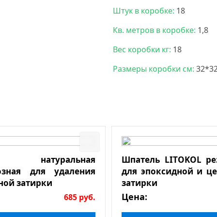
Штук в коробке:
18
Кв. метров в коробке:
1,8
Вес коробки кг:
18
Размеры коробки см:
32*3
а натуральная
Шпатель LITOKOL р
озная для удаления
для эпоксидной и ц
ной затирки
затирки
Цена:
685
руб.