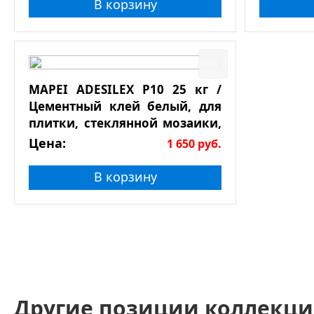
В корзину
MAPEI ADESILEX P10 25 кг /
Цементный клей белый, для
плитки, стеклянной мозаики,
натурального камня
Цена:
1 650
руб.
В корзину
Другие позиции коллекци