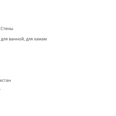
 Стены
 для ванной, для хамам
хстан
7