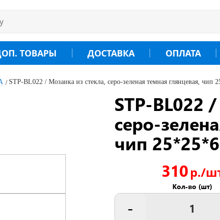
ДОП. ТОВАРЫ
ДОСТАВКА
ОПЛАТА
A
STP-BL022 / Мозаика из стекла, серо-зеленая темная глянцевая, чип 
STP-BL022 /
серо-зелена
чип 25*25*6
310
р./ш
Кол-во (шт)
-