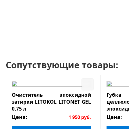
Сопутствующие товары:
Очиститель эпоксидной
Губк
затирки LITOKOL LITONET GEL
целлюл
0,75 л
эпоксид
Цена:
Цена:
1 950
руб.