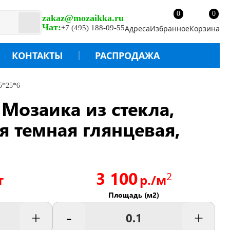
0
0
zakaz@mozaikka.ru
Чат:
+7 (495) 188-09-55
Адреса
Избранное
Корзина
КОНТАКТЫ
РАСПРОДАЖА
25*25*6
 Мозаика из стекла,
я темная глянцевая,
3 100
2
т
р./м
Площадь (м2)
+
-
+