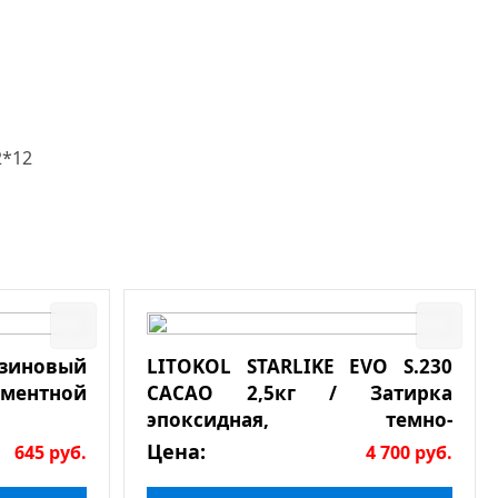
2*12
езиновый
LITOKOL STARLIKE EVO S.230
ементной
CACAO 2,5кг / Затирка
эпоксидная, темно-
коричневая
Цена:
645
руб.
4 700
руб.