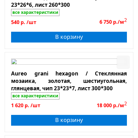
Толщина
23*26*6, лист 260*300
все характеристики
2
540
р.
/шт
6 750
р./м
Показать
В корзину
Сбросить фильтр
Aureo grani hexagon / Стеклянная
мозаика, золотая, шестиугольная,
глянцевая, чип 23*23*7, лист 300*300
все характеристики
2
1 620
р.
/шт
18 000
р./м
В корзину