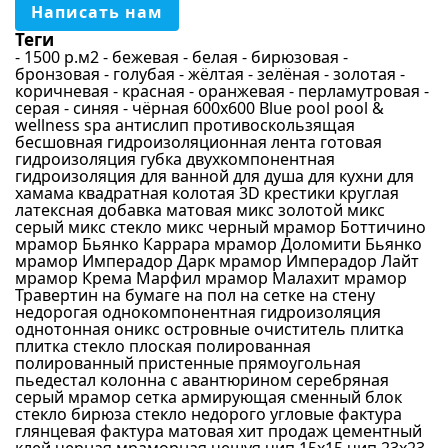
Бежевый
Написать нам
Синий
Теги
- 1500 р.м2
- бежевая
- белая
- бирюзовая
-
Голубой
бронзовая
- голубая
- жёлтая
- зелёная
- золотая
-
коричневая
- красная
- оранжевая
- перламутровая
-
Серый
серая
- синяя
- чёрная
600х600
Blue pool
pool &
wellness spa
антислип противоскользящая
Бирюзовый
бесшовная
гидроизоляционная лента
готовая
Перламутровый
гидроизоляция
губка
двухкомпонентная
гидроизоляция
для ванной
для душа
для кухни
для
Материал
Зеленый
хамама
квадратная
колотая 3D
крестики
круглая
латексная добавка
матовая
микс золотой
микс
Золотой
серый
микс стекло
микс черный
мрамор Боттичино
Стекло
мрамор Бьянко Каррара
мрамор Доломити Бьянко
Светло-серый
мрамор Имперадор Дарк
мрамор Имперадор Лайт
Керамика
мрамор Крема Марфил
мрамор Малахит
мрамор
Черный
Травертин
на бумаге
на пол
на сетке
на стену
Стекломасса
недорогая
однокомпонентная гидроизоляция
Красный
Камень
однотонная
оникс
островные
очиститель
плитка
Желтый
плитка стекло
плоская
полированная
Керамогранит
полированный
пристенные
прямоугольная
Оранжевый
пьедестал колонна
с авантюрином
серебряная
Ракушка
серый мрамор
сетка армирующая
сменный блок
Фиолетовый
стекло бирюза
стекло недорого
угловые
фактура
Зеркало
глянцевая
фактура матовая
хит продаж
цементный
Сиреневый