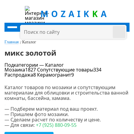
MOZAIK
K
A
Главная
Каталог
микс золотой
Подкатегории — Каталог
Мозаика
1827
Сопутствующие товары
334
Распродажа
8
Керамогранит
9
Цена
Каталог товаров по мозаики и сопутствующим
материалам для облицовки и строительства ванной
руб.
-
руб.
комнаты, бассейна, хамама.
.
— Подберем материал под ваш проект.
Цвет
— Пришлем фото мозаики.
— Сделаем расчет по количеству и цене.
— Для связи:
+7 (925) 880-09-55
Белый