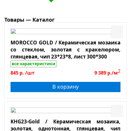
Галька
Травертин
Мрамор
Товары — Каталог
Сланец
Боттичино
MOROCCO GOLD / Керамическая мозаика
Крема Марфил
со стеклом, золотая с кракелюром,
Поверхность
Emperador Light
глянцевая, чип 23*23*8, лист 300*300
все характеристики
Emperador Dark
Глянцевая
2
845
р.
/шт
9 389
р./м
Dolomiti Bianco
Зеркальная
В корзину
Лощеная
Матовая
Полированная
Противоскользящая
KHG23-Gold / Керамическая мозаика,
золотая, однотонная, глянцевая, чип