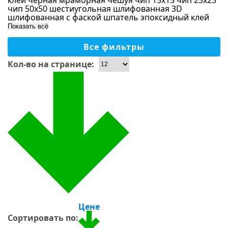
клей
черная мраморная
чешуя
чип 15х15
чип 23х23
Форма чипа
Стекло-камень
чип 50х50
шестиугольная
шлифованная 3D
Коричневый
шлифованная с фаской
шпатель
эпоксидный клей
Дерево
Бронзовый
Показать всё
Размер чипа
Оникс
Розовый
Все фильтры
Металл
Применение
Малахитовый
Кол-во на странице:
Однотонный
Бассейны
Хамам, сауны
Ванная
Душевая
На пол
На стены, колоны
Кухня
Тип камня
Столешницы
Для улицы
Цене
Оникс
Сортировать по: