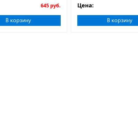
натурального камня
Цена:
645
руб.
В корзину
В корзину