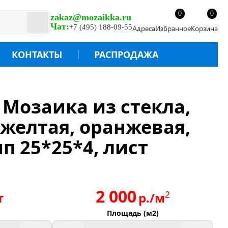
0
0
zakaz@mozaikka.ru
Чат:
+7 (495) 188-09-55
Адреса
Избранное
Корзина
КОНТАКТЫ
РАСПРОДАЖА
/ Мозаика из стекла,
 желтая, оранжевая,
п 25*25*4, лист
2 000
2
т
р./м
Площадь (м2)