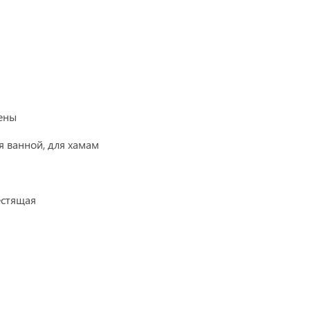
ены
я ванной, для хамам
естящая