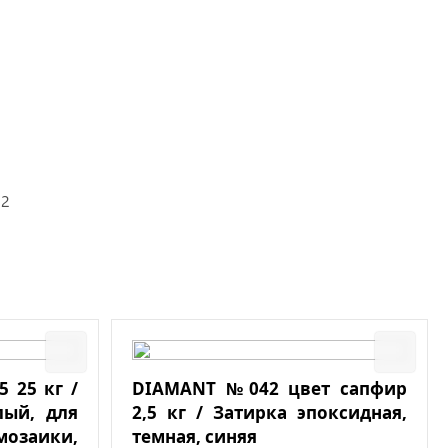
12
 25 кг /
DIAMANT №042 цвет сапфир
лый, для
2,5 кг / Затирка эпоксидная,
мозаики,
темная, синяя