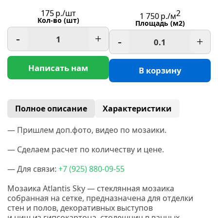
175
р./шт
2
1 750
р./м
Кол-во (шт)
Площадь (м2)
-
+
-
+
Написать нам
В корзину
Полное описание
Характеристики
— Пришлем доп.фото, видео по мозаики.
— Сделаем расчет по количеству и цене.
— Для связи:
+7
(925
) 880-09-55
Мозаика Atlantis Sky — стеклянная мозаика
собранная на сетке, предназначена для отделки
стен и полов, декоративных выступов
и ниш из гипсокартона, столешниц в ванных