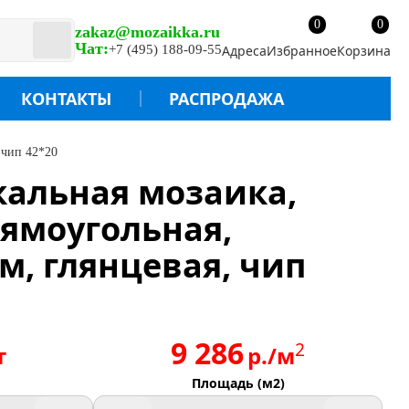
0
0
zakaz@mozaikka.ru
Чат:
+7 (495) 188-09-55
Адреса
Избранное
Корзина
КОНТАКТЫ
РАСПРОДАЖА
 чип 42*20
ркальная мозаика,
рямоугольная,
, глянцевая, чип
9 286
2
т
р./м
Площадь (м2)