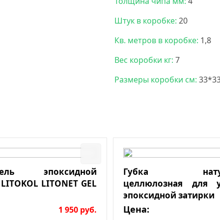
Толщина чипа мм:
4
Штук в коробке:
20
Кв. метров в коробке:
1,8
Вес коробки кг:
7
Размеры коробки см:
33*3
итель эпоксидной
Губка натура
 LITOKOL LITONET GEL
целлюлозная для у
эпоксидной затирки
Цена:
1 950
руб.