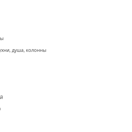
ны
ухни, душа, колонны
й
0