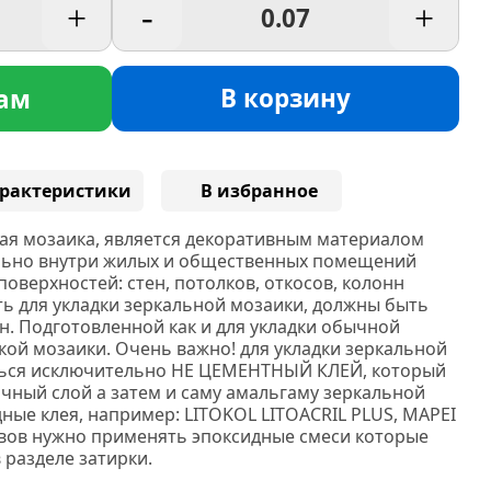
+
-
+
В корзину
ам
рактеристики
В избранное
ая мозаика, является декоративным материалом
льно внутри жилых и общественных помещений
поверхностей: стен, потолков, откосов, колонн
ть для укладки зеркальной мозаики, должны быть
н. Подготовленной как и для укладки обычной
кой мозаики. Очень важно! для укладки зеркальной
ься исключительно НЕ ЦЕМЕНТНЫЙ КЛЕЙ, который
чный слой а затем и саму амальгаму зеркальной
дные клея, например:
LITOKOL
LITOACRIL PLUS
, MAPEI
вов нужно применять эпоксидные смеси которые
в разделе затирки.