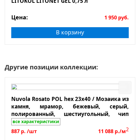
LITOKOL LITONET GEL 0,75 л
Цена:
1 950
руб.
В корзину
Другие позиции коллекции:
Nuvola Rosato POL hex 23x40 / Мозаика из
камня, мрамор, бежевый, серый,
полированный, шестиугольный, чип
23*40*7, лист 292*289
все характеристики
2
887
р.
/шт
11 088
р./м