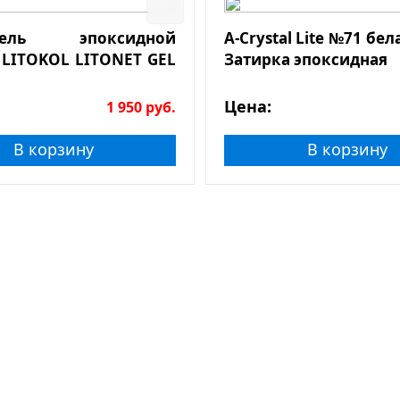
итель эпоксидной
A-Crystal Lite №71 бела
 LITOKOL LITONET GEL
Затирка эпоксидная
Цена:
1 950
руб.
В корзину
В корзину