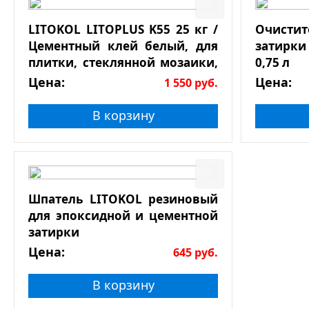
LITOKOL LITOPLUS K55 25 кг /
Очист
Цементный клей белый, для
затирки
плитки, стеклянной мозаики,
0,75 л
натурального камня
Цена:
Цена:
1 550
руб.
В корзину
Шпатель LITOKOL резиновый
для эпоксидной и цементной
затирки
Цена:
645
руб.
В корзину