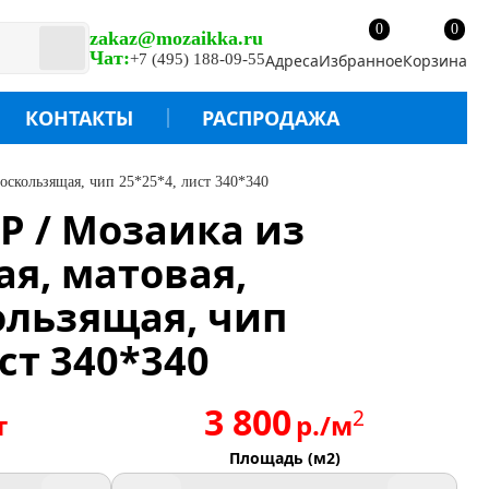
0
0
zakaz@mozaikka.ru
Чат:
+7 (495) 188-09-55
Адреса
Избранное
Корзина
КОНТАКТЫ
РАСПРОДАЖА
воскользящая, чип 25*25*4, лист 340*340
IP / Мозаика из
ая, матовая,
ользящая, чип
ст 340*340
3 800
2
т
р./м
Площадь (м2)