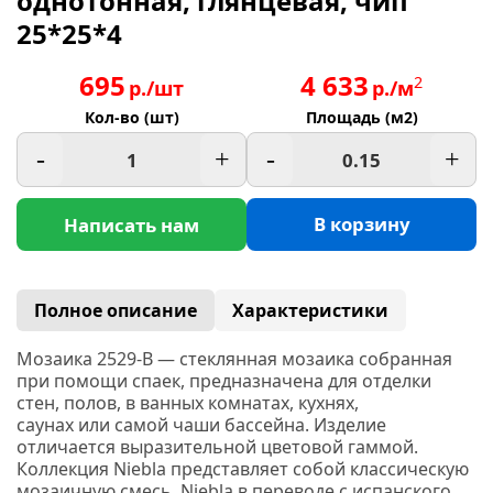
однотонная, глянцевая, чип
25*25*4
695
4 633
2
р./шт
р./м
Кол-во (шт)
Площадь (м2)
-
+
-
+
В корзину
Написать нам
Полное описание
Характеристики
Мозаика 2529-В — стеклянная мозаика собранная
при помощи спаек, предназначена для отделки
стен, полов, в ванных комнатах, кухнях,
саунах или самой чаши бассейна. Изделие
отличается выразительной цветовой гаммой.
Коллекция
Niebla
представляет собой классическую
мозаичную смесь.
Niebla
в переводе с испанского