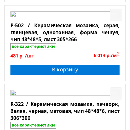
Галька
Травертин
P-502 / Керамическая мозаика, серая,
Мрамор
глянцевая, однотонная, форма чешуя,
Сланец
чип 48*48*5, лист 305*266
Боттичино
все характеристики
Крема Марфил
2
481
р.
/шт
6 013
р./м
Поверхность
Emperador Light
В корзину
Emperador Dark
Глянцевая
Dolomiti Bianco
Зеркальная
Лощеная
Матовая
R-322 / Керамическая мозаика, пэчворк,
белая, черная, матовая, чип 48*48*6, лист
Полированная
306*306
Противоскользящая
все характеристики