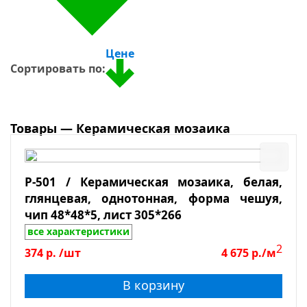
Сиреневый
Форма чипа
Стекло-камень
Коричневый
Дерево
Бронзовый
Цене
Размер чипа
Оникс
Сортировать по:
Розовый
Металл
Применение
Малахитовый
Однотонный
Бассейны
Товары — Керамическая мозаика
Хамам, сауны
Ванная
P-501 / Керамическая мозаика, белая,
Душевая
глянцевая, однотонная, форма чешуя,
На пол
чип 48*48*5, лист 305*266
На стены, колоны
все характеристики
2
Кухня
374
р.
/шт
4 675
р./м
Тип камня
Столешницы
В корзину
Для улицы
Оникс