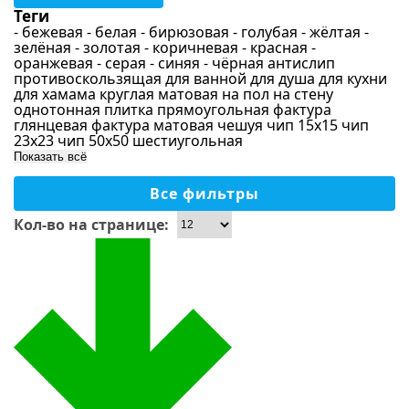
Теги
Бежевый
- бежевая
- белая
- бирюзовая
- голубая
- жёлтая
-
зелёная
- золотая
- коричневая
- красная
-
Синий
оранжевая
- серая
- синяя
- чёрная
антислип
противоскользящая
для ванной
для душа
для кухни
Голубой
для хамама
круглая
матовая
на пол
на стену
однотонная
Серый
плитка
прямоугольная
фактура
глянцевая
фактура матовая
чешуя
чип 15х15
чип
Бирюзовый
23х23
чип 50х50
шестиугольная
Показать всё
Перламутровый
Материал
Все фильтры
Зеленый
Золотой
Кол-во на странице:
Стекло
Светло-серый
Керамика
Черный
Стекломасса
Красный
Камень
Желтый
Керамогранит
Оранжевый
Ракушка
Фиолетовый
Зеркало