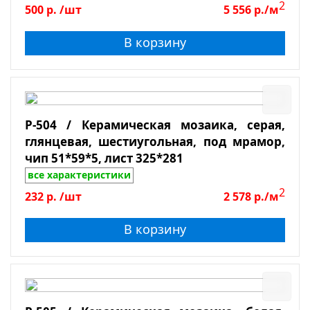
2
500
р.
/шт
5 556
р./м
Толщина
В корзину
Показать
Сбросить фильтр
P-504 / Керамическая мозаика, серая,
глянцевая, шестиугольная, под мрамор,
чип 51*59*5, лист 325*281
все характеристики
2
232
р.
/шт
2 578
р./м
В корзину