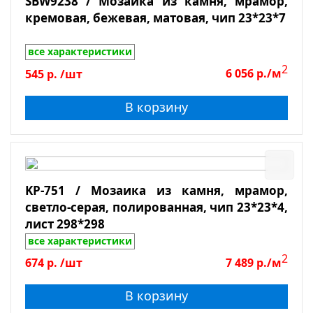
SBW9238 / Мозаика из камня, мрамор,
кремовая, бежевая, матовая, чип 23*23*7
Толщина
все характеристики
2
545
р.
/шт
6 056
р./м
Показать
В корзину
Сбросить фильтр
KP-751 / Мозаика из камня, мрамор,
светло-серая, полированная, чип 23*23*4,
лист 298*298
все характеристики
2
674
р.
/шт
7 489
р./м
В корзину