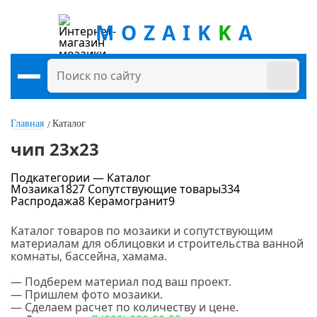
MOZAIK
K
A
Главная
Каталог
чип 23х23
Подкатегории — Каталог
Мозаика
1827
Сопутствующие товары
334
Распродажа
8
Керамогранит
9
Цена
Каталог товаров по мозаики и сопутствующим
материалам для облицовки и строительства ванной
руб.
-
руб.
комнаты, бассейна, хамама.
.
— Подберем материал под ваш проект.
Цвет
— Пришлем фото мозаики.
— Сделаем расчет по количеству и цене.