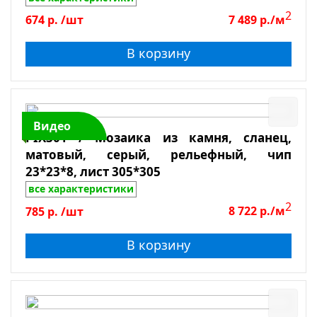
2
674
р.
/шт
7 489
р./м
В корзину
Видео
PIX301 / Мозаика из камня, сланец,
матовый, серый, рельефный, чип
23*23*8, лист 305*305
все характеристики
2
785
р.
/шт
8 722
р./м
В корзину