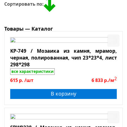
Оникс
Сортировать по:
Галька
Травертин
Мрамор
Товары — Каталог
Сланец
Боттичино
KP-749 / Мозаика из камня, мрамор,
Крема Марфил
черная, полированная, чип 23*23*4, лист
Поверхность
Emperador Light
298*298
все характеристики
Emperador Dark
Глянцевая
2
615
р.
/шт
6 833
р./м
Dolomiti Bianco
Зеркальная
В корзину
Лощеная
Матовая
Полированная
Противоскользящая