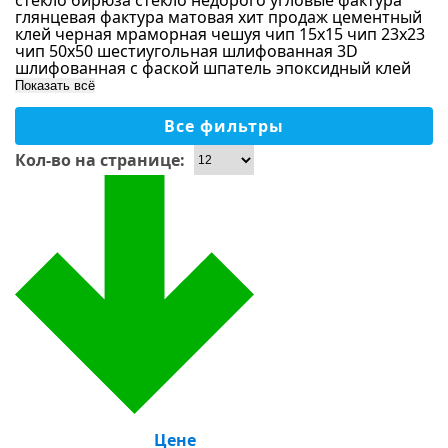
стекло бирюза
стекло недорого
угловые
фактура
Зеркало
глянцевая
фактура матовая
хит продаж
цементный
Сиреневый
клей
черная мраморная
чешуя
чип 15х15
чип 23х23
Форма чипа
Стекло-камень
чип 50х50
шестиугольная
шлифованная 3D
Коричневый
шлифованная с фаской
шпатель
эпоксидный клей
Дерево
Бронзовый
Показать всё
Размер чипа
Оникс
Розовый
Все фильтры
Металл
Применение
Малахитовый
Кол-во на странице:
Однотонный
Бассейны
Хамам, сауны
Ванная
Душевая
На пол
На стены, колоны
Кухня
Тип камня
Столешницы
Для улицы
Цене