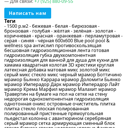
— Для связи:
+7 (925) 880-09-55
Белый
Бежевый
Написать нам
Синий
Теги
- 1500 р.м2
- бежевая
- белая
- бирюзовая
-
Голубой
бронзовая
- голубая
- жёлтая
- зелёная
- золотая
-
коричневая
- красная
- оранжевая
- перламутровая
-
Серый
серая
- синяя
- чёрная
600х600
Blue pool
pool &
wellness spa
антислип противоскользящая
Бирюзовый
бесшовная
гидроизоляционная лента
готовая
Перламутровый
гидроизоляция
губка
двухкомпонентная
гидроизоляция
для ванной
для душа
для кухни
для
Материал
Зеленый
хамама
квадратная
колотая 3D
крестики
круглая
латексная добавка
матовая
микс золотой
микс
Золотой
серый
микс стекло
микс черный
мрамор Боттичино
Стекло
мрамор Бьянко Каррара
мрамор Доломити Бьянко
Светло-серый
мрамор Имперадор Дарк
мрамор Имперадор Лайт
Керамика
мрамор Крема Марфил
мрамор Малахит
мрамор
Черный
Травертин
на бумаге
на пол
на сетке
на стену
Стекломасса
недорогая
однокомпонентная гидроизоляция
Красный
Камень
однотонная
оникс
островные
очиститель
плитка
Желтый
плитка стекло
плоская
полированная
Керамогранит
полированный
пристенные
прямоугольная
Оранжевый
пьедестал колонна
с авантюрином
серебряная
Ракушка
серый мрамор
сетка армирующая
сменный блок
Фиолетовый