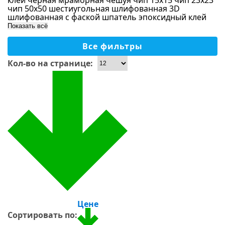
клей
черная мраморная
чешуя
чип 15х15
чип 23х23
Форма чипа
Стекло-камень
чип 50х50
шестиугольная
шлифованная 3D
Коричневый
шлифованная с фаской
шпатель
эпоксидный клей
Дерево
Бронзовый
Показать всё
Размер чипа
Оникс
Розовый
Все фильтры
Металл
Применение
Малахитовый
Кол-во на странице:
Однотонный
Бассейны
Хамам, сауны
Ванная
Душевая
На пол
На стены, колоны
Кухня
Тип камня
Столешницы
Для улицы
Цене
Оникс
Сортировать по: