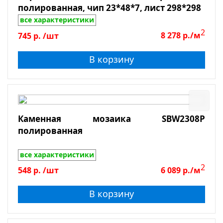
Толщина
полированная, чип 23*48*7, лист 298*298
все характеристики
2
745
р.
/шт
8 278
р./м
Показать
В корзину
Сбросить фильтр
Каменная мозаика SBW2308P
полированная
все характеристики
2
548
р.
/шт
6 089
р./м
В корзину