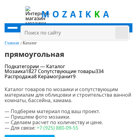
MOZAIK
K
A
Главная
Каталог
прямоугольная
Подкатегории — Каталог
Мозаика
1827
Сопутствующие товары
334
Распродажа
8
Керамогранит
9
Цена
Каталог товаров по мозаики и сопутствующим
материалам для облицовки и строительства ванной
руб.
-
руб.
комнаты, бассейна, хамама.
.
— Подберем материал под ваш проект.
Цвет
— Пришлем фото мозаики.
— Сделаем расчет по количеству и цене.
— Для связи:
+7 (925) 880-09-55
Белый