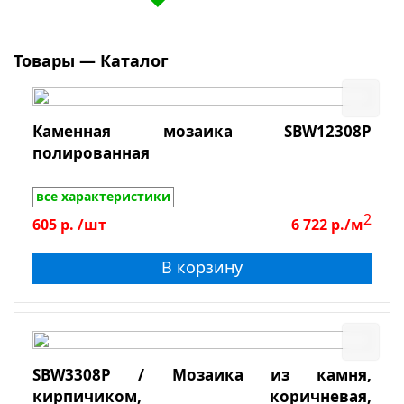
Галька
Травертин
Мрамор
Товары — Каталог
Сланец
Боттичино
Каменная мозаика SBW12308P
Крема Марфил
полированная
Поверхность
Emperador Light
все характеристики
Emperador Dark
Глянцевая
2
605
р.
/шт
6 722
р./м
Dolomiti Bianco
Зеркальная
В корзину
Лощеная
Матовая
Полированная
Противоскользящая
SBW3308P / Мозаика из камня,
кирпичиком, коричневая,