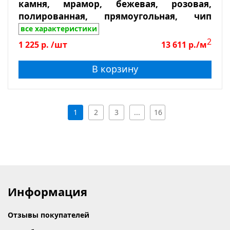
камня, мрамор, бежевая, розовая,
полированная, прямоугольная, чип
23*73*7, лист 317*282
все характеристики
2
1 225
р.
/шт
13 611
р./м
В корзину
1
2
3
...
16
Информация
Отзывы покупателей