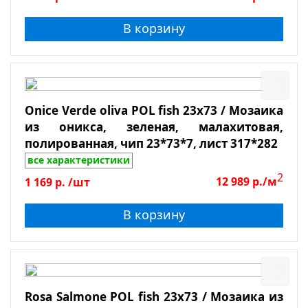
В корзину
Onice Verde oliva POL fish 23x73 / Мозаика
из оникса, зеленая, малахитовая,
полированная, чип 23*73*7, лист 317*282
все характеристики
2
1 169
р.
/шт
12 989
р./м
В корзину
Rosa Salmone POL fish 23x73 / Мозаика из