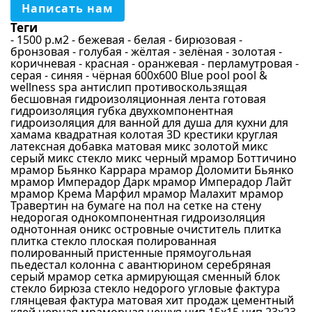
Бежевый
Написать нам
Синий
Теги
- 1500 р.м2
- бежевая
- белая
- бирюзовая
-
Голубой
бронзовая
- голубая
- жёлтая
- зелёная
- золотая
-
коричневая
- красная
- оранжевая
- перламутровая
-
Серый
серая
- синяя
- чёрная
600х600
Blue pool
pool &
wellness spa
антислип противоскользящая
Бирюзовый
бесшовная
гидроизоляционная лента
готовая
Перламутровый
гидроизоляция
губка
двухкомпонентная
гидроизоляция
для ванной
для душа
для кухни
для
Материал
Зеленый
хамама
квадратная
колотая 3D
крестики
круглая
латексная добавка
матовая
микс золотой
микс
Золотой
серый
микс стекло
микс черный
мрамор Боттичино
Стекло
мрамор Бьянко Каррара
мрамор Доломити Бьянко
Светло-серый
мрамор Имперадор Дарк
мрамор Имперадор Лайт
Керамика
мрамор Крема Марфил
мрамор Малахит
мрамор
Черный
Травертин
на бумаге
на пол
на сетке
на стену
Стекломасса
недорогая
однокомпонентная гидроизоляция
Красный
Камень
однотонная
оникс
островные
очиститель
плитка
Желтый
плитка стекло
плоская
полированная
Керамогранит
полированный
пристенные
прямоугольная
Оранжевый
пьедестал колонна
с авантюрином
серебряная
Ракушка
серый мрамор
сетка армирующая
сменный блок
Фиолетовый
стекло бирюза
стекло недорого
угловые
фактура
Зеркало
глянцевая
фактура матовая
хит продаж
цементный
Сиреневый