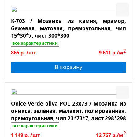
K-703 / Мозаика из камня, мрамор,
бежевая, матовая, прямоугольная, чип
15*30*7, лист 300*300
все характеристики
2
865
р.
/шт
9 611
р./м
В корзину
Onice Verde oliva POL 23x73 / Мозаика из
оникса, зеленая, малахит, полированная,
прямоугольная, чип 23*73*7, лист 298*298
все характеристики
2
1 149
р.
/шт
12 767
р./м