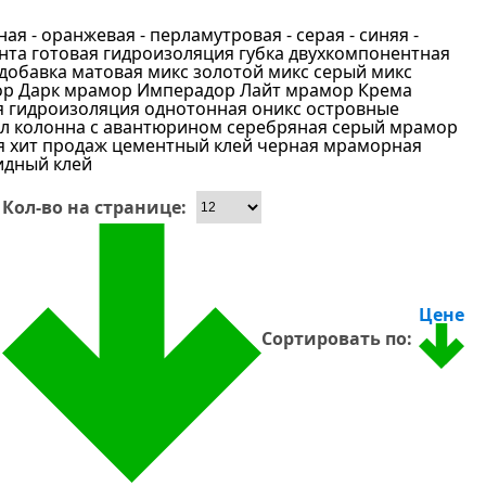
сная
- оранжевая
- перламутровая
- серая
- синяя
-
нта
готовая гидроизоляция
губка
двухкомпонентная
 добавка
матовая
микс золотой
микс серый
микс
р Дарк
мрамор Имперадор Лайт
мрамор Крема
 гидроизоляция
однотонная
оникс
островные
ал колонна
с авантюрином
серебряная
серый мрамор
я
хит продаж
цементный клей
черная мраморная
идный клей
Кол-во на странице:
Цене
Сортировать по: