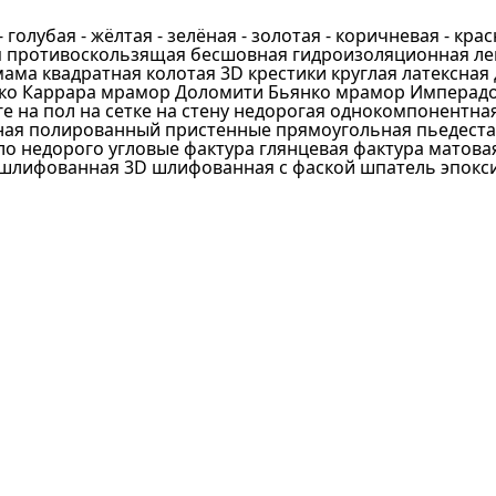
елый
- голубая
- жёлтая
- зелёная
- золотая
- коричневая
- кра
ежевый
п противоскользящая
бесшовная
гидроизоляционная ле
мама
квадратная
колотая 3D
крестики
круглая
латексная
иний
ко Каррара
мрамор Доломити Бьянко
мрамор Имперадо
ге
на пол
на сетке
на стену
недорогая
однокомпонентная
олубой
ная
полированный
пристенные
прямоугольная
пьедест
ло недорого
ерый
угловые
фактура глянцевая
фактура матова
шлифованная 3D
шлифованная с фаской
шпатель
эпокс
ирюзовый
ерламутровый
риал
еленый
олотой
екло
ветло-серый
ерамика
ерный
текломасса
расный
амень
елтый
ерамогранит
ранжевый
акушка
иолетовый