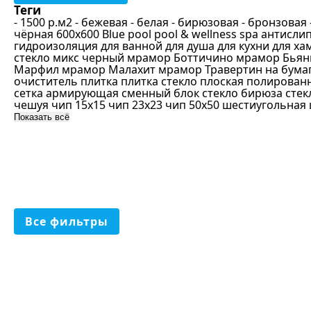
Б
Теги
- 1500 р.м2
- бежевая
- белая
- бирюзовая
- бронзовая
Б
чёрная
600х600
Blue pool
pool & wellness spa
антисли
гидроизоляция
для ванной
для душа
для кухни
для ха
С
стекло
микс черный
мрамор Боттичино
мрамор Бьян
Марфил
мрамор Малахит
мрамор Травертин
на бума
Г
очиститель
плитка
плитка стекло
плоская
полирован
сетка армирующая
сменный блок
стекло бирюза
стек
С
чешуя
чип 15х15
чип 23х23
чип 50х50
шестиугольная
Б
Показать всё
П
Мате
З
З
Ст
С
К
Все фильтры
Ч
С
К
К
Ж
К
О
Р
Ф