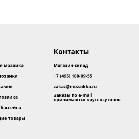
ина
Показать
Контакты
Сбросить фильтр
я мозаика
Магазин-склад
мозаика
+7 (495) 188-09-55
камня
zakaz@mozaikka.ru
Заказы по e-mail
мозаика
принимаются круглосуточно
 бассейна
щие товары