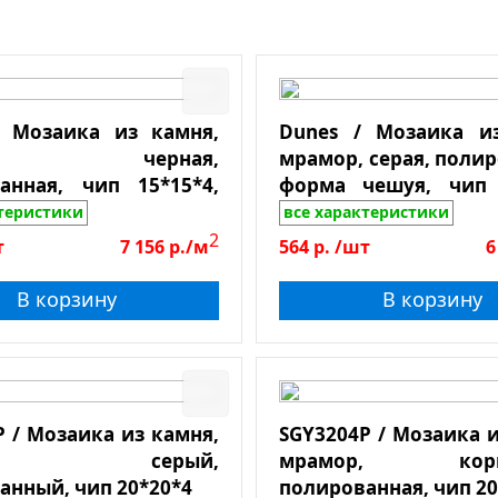
еркало
иреневый
а чипа
екло-камень
оричневый
ерево
ронзовый
ер чипа
никс
/ Мозаика из камня,
Dunes / Мозаика и
озовый
еталл
ор, черная,
мрамор, серая, полир
енение
алахитовый
анная, чип 15*15*4,
форма чешуя, чип 
днотонный
*305
лист 305*305
ктеристики
все характеристики
ассейны
2
т
7 156
р./м
564
р.
/шт
6
мам, сауны
анная
В корзину
В корзину
ушевая
 пол
 стены, колоны
хня
P / Мозаика из камня,
SGY3204P / Мозаика и
камня
толешницы
мор, серый,
мрамор, корич
анный, чип 20*20*4
полированная, чип 20
ля улицы