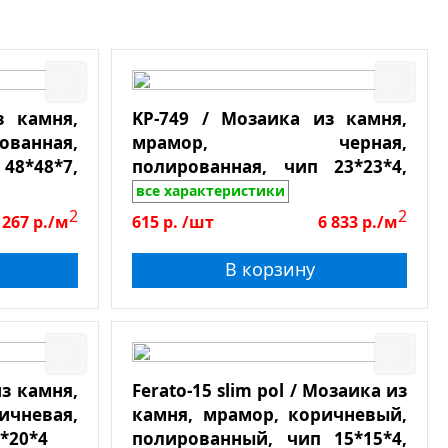
з камня,
KP-749 / Мозаика из камня,
ованная,
мрамор, черная,
48*48*7,
полированная, чип 23*23*4,
лист 298*298
все характеристики
2
2
 267
р./м
615
р.
/шт
6 833
р./м
В корзину
з камня,
Ferato-15 slim pol / Мозаика из
невая,
камня, мрамор, коричневый,
*20*4
полированный, чип 15*15*4,