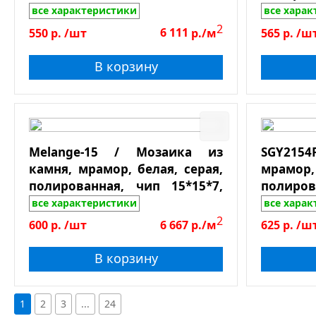
О
все характеристики
все хара
Га
2
550
р.
/шт
6 111
р./м
565
р.
/ш
Т
В корзину
М
С
Б
К
Melange-15 / Мозаика из
SGY2154
Пове
Em
камня, мрамор, белая, серая,
мрам
E
полированная, чип 15*15*7,
полиров
Гл
лист 305*305
Do
все характеристики
все хара
З
2
600
р.
/шт
6 667
р./м
625
р.
/ш
Л
В корзину
М
П
П
1
2
3
...
24