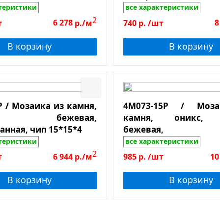
никс
ктеристики
все характеристики
лька
2
т
6 278
р./м
740
р.
/шт
8
равертин
В корзину
В корзину
рамор
ланец
оттичино
рема Марфил
P / Мозаика из камня,
4M073-15P / Моз
рхность
perador Light
ор, бежевая,
камня, оникс, ж
mperador Dark
анная, чип 15*15*4
бежевая, зол
янцевая
полированная, чип 15
lomiti Bianco
ктеристики
все характеристики
еркальная
2
т
6 944
р./м
985
р.
/шт
10
ощеная
В корзину
В корзину
атовая
олированная
ротивоскользящая