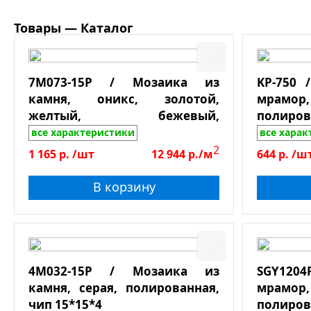
З
С
Товары — Каталог
Форм
Ст
К
Д
Б
Разм
О
7M073-15P / Мозаика из
KP-750 
Р
М
камня, оникс, золотой,
мрам
Прим
М
желтый, бежевый,
полиров
О
полированный, чип 15*15*7
лист 305
все характеристики
все хара
Б
2
1 165
р.
/шт
12 944
р./м
644
р.
/ш
Ха
В
В корзину
Д
На
На
Ку
4M032-15P / Мозаика из
SGY1204
Тип 
С
камня, серая, полированная,
мра
чип 15*15*4
полиров
Д