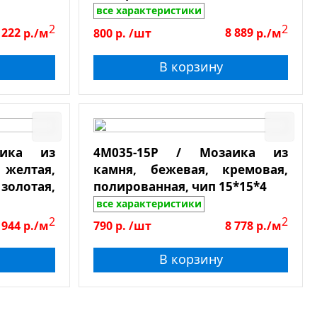
лист 305*305
все характеристики
2
2
 222
р./м
800
р.
/шт
8 889
р./м
В корзину
аика из
4M035-15P / Мозаика из
елтая,
камня, бежевая, кремовая,
отая,
полированная, чип 15*15*4
*15*4
все характеристики
2
2
 944
р./м
790
р.
/шт
8 778
р./м
В корзину