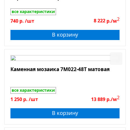
Толщина
все характеристики
2
740
р.
/шт
8 222
р./м
Показать
В корзину
Сбросить фильтр
Каменная мозаика 7M022-48T матовая
все характеристики
2
1 250
р.
/шт
13 889
р./м
В корзину