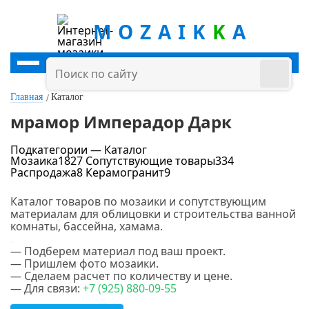
MOZAIK
K
A
Главная
Каталог
мрамор Имперадор Дарк
Подкатегории — Каталог
Мозаика
1827
Сопутствующие товары
334
Распродажа
8
Керамогранит
9
Цена
Каталог товаров по мозаики и сопутствующим
материалам для облицовки и строительства ванной
руб.
-
руб.
комнаты, бассейна, хамама.
.
— Подберем материал под ваш проект.
Цвет
— Пришлем фото мозаики.
— Сделаем расчет по количеству и цене.
— Для связи:
+7 (925) 880-09-55
Белый