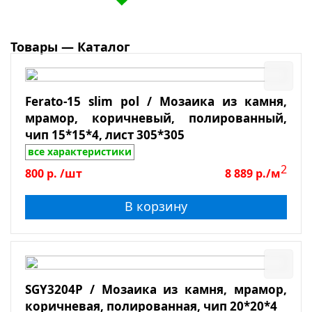
Галька
Травертин
Мрамор
Товары — Каталог
Сланец
Боттичино
Ferato-15 slim pol / Мозаика из камня,
Крема Марфил
мрамор, коричневый, полированный,
Поверхность
Emperador Light
чип 15*15*4, лист 305*305
все характеристики
Emperador Dark
Глянцевая
2
800
р.
/шт
8 889
р./м
Dolomiti Bianco
Зеркальная
В корзину
Лощеная
Матовая
Полированная
Противоскользящая
SGY3204P / Мозаика из камня, мрамор,
коричневая, полированная, чип 20*20*4