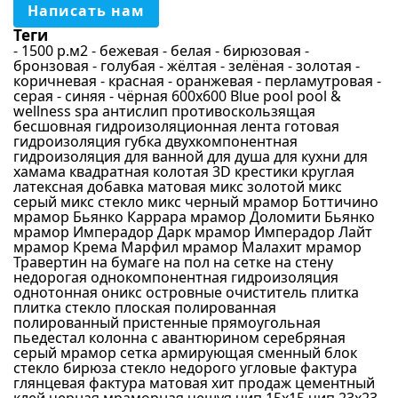
Бежевый
Написать нам
Синий
Теги
- 1500 р.м2
- бежевая
- белая
- бирюзовая
-
Голубой
бронзовая
- голубая
- жёлтая
- зелёная
- золотая
-
коричневая
- красная
- оранжевая
- перламутровая
-
Серый
серая
- синяя
- чёрная
600х600
Blue pool
pool &
wellness spa
антислип противоскользящая
Бирюзовый
бесшовная
гидроизоляционная лента
готовая
Перламутровый
гидроизоляция
губка
двухкомпонентная
гидроизоляция
для ванной
для душа
для кухни
для
Материал
Зеленый
хамама
квадратная
колотая 3D
крестики
круглая
латексная добавка
матовая
микс золотой
микс
Золотой
серый
микс стекло
микс черный
мрамор Боттичино
Стекло
мрамор Бьянко Каррара
мрамор Доломити Бьянко
Светло-серый
мрамор Имперадор Дарк
мрамор Имперадор Лайт
Керамика
мрамор Крема Марфил
мрамор Малахит
мрамор
Черный
Травертин
на бумаге
на пол
на сетке
на стену
Стекломасса
недорогая
однокомпонентная гидроизоляция
Красный
Камень
однотонная
оникс
островные
очиститель
плитка
Желтый
плитка стекло
плоская
полированная
Керамогранит
полированный
пристенные
прямоугольная
Оранжевый
пьедестал колонна
с авантюрином
серебряная
Ракушка
серый мрамор
сетка армирующая
сменный блок
Фиолетовый
стекло бирюза
стекло недорого
угловые
фактура
Зеркало
глянцевая
фактура матовая
хит продаж
цементный
Сиреневый