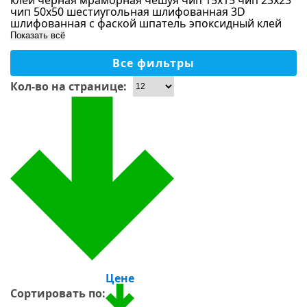
клей
черная мраморная
чешуя
чип 15х15
чип 23х23
Форма чипа
Стекло-камень
чип 50х50
шестиугольная
шлифованная 3D
Коричневый
шлифованная с фаской
шпатель
эпоксидный клей
Дерево
Бронзовый
Показать всё
Размер чипа
Оникс
Розовый
Все фильтры
Металл
Применение
Малахитовый
Кол-во на странице:
Однотонный
Бассейны
Хамам, сауны
Ванная
Душевая
На пол
На стены, колоны
Кухня
Тип камня
Столешницы
Для улицы
Цене
Оникс
Сортировать по: