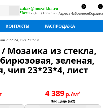
0
0
zakaz@mozaikka.ru
Чат:
+7 (495) 188-09-55
Адреса
Избранное
Корзина
КОНТАКТЫ
РАСПРОДАЖА
 чип 23*23*4, лист 298*298
 / Мозаика из стекла,
 бирюзовая, зеленая,
, чип 23*23*4, лист
4 389
2
т
р./м
Площадь (м2)