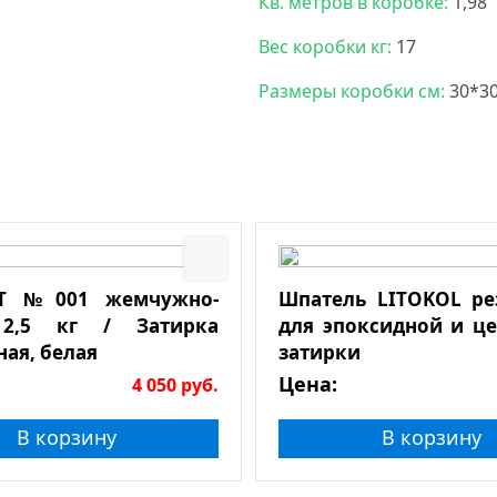
Кв. метров в коробке:
1,98
Вес коробки кг:
17
Размеры коробки см:
30*3
T №001 жемчужно-
Шпатель LITOKOL р
2,5 кг / Затирка
для эпоксидной и ц
ная, белая
затирки
Цена:
4 050
руб.
В корзину
В корзину