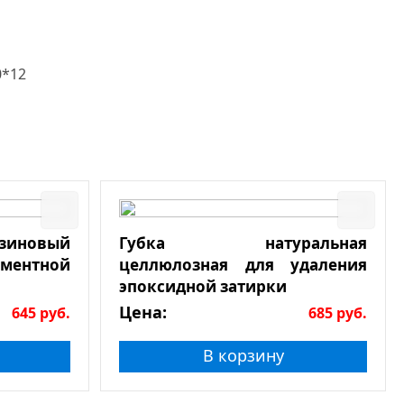
0*12
езиновый
Губка натуральная
ементной
целлюлозная для удаления
эпоксидной затирки
Цена:
645
руб.
685
руб.
В корзину