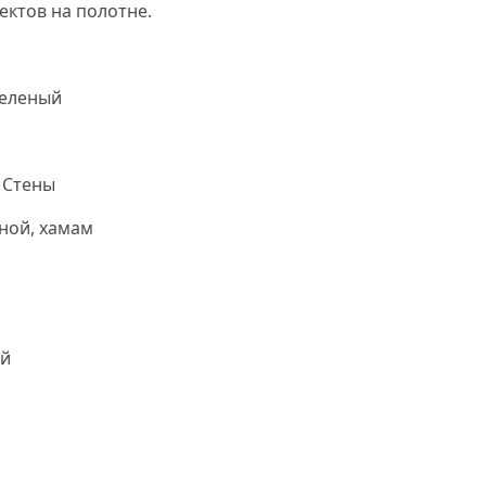
ектов на полотне.
Карамель мозаика
Зеленый
 Стены
ной, хамам
й