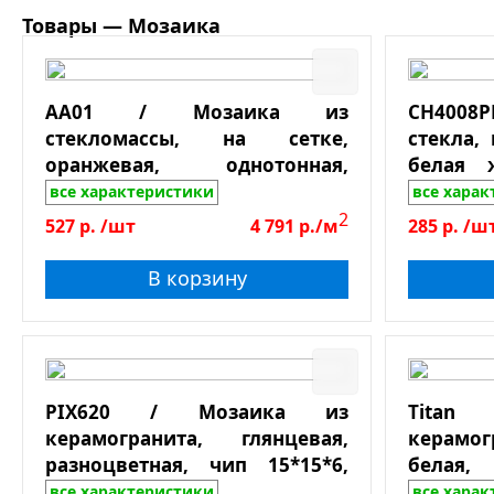
З
Товары — Мозаика
С
Форм
Ст
К
Д
Б
Разм
AA01 / Мозаика из
CH400
О
Р
стекломассы, на сетке,
стекла,
М
Прим
оранжевая, однотонная,
белая ж
М
матовая, чип 20*20*4, лист
чип 25*2
все характеристики
все хара
О
Б
327*327
2
527
р.
/шт
4 791
р./м
285
р.
/ш
Ха
В корзину
В
Д
На
На
PIX620 / Мозаика из
Titan
Ку
керамогранита, глянцевая,
керамог
Тип 
С
разноцветная, чип 15*15*6,
бела
Д
лист 300*300
против
все характеристики
все хара