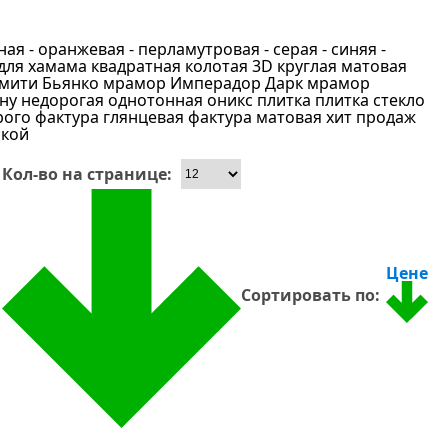
сная
- оранжевая
- перламутровая
- серая
- синяя
-
для хамама
квадратная
колотая 3D
круглая
матовая
мити Бьянко
мрамор Имперадор Дарк
мрамор
ену
недорогая
однотонная
оникс
плитка
плитка стекло
рого
фактура глянцевая
фактура матовая
хит продаж
ской
Кол-во на странице:
Цене
Сортировать по: