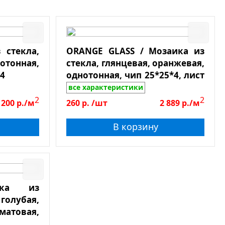
 стекла,
ORANGE GLASS / Мозаика из
тонная,
стекла, глянцевая, оранжевая,
*4
однотонная, чип 25*25*4, лист
300*300
все характеристики
2
2
 200
р./м
260
р.
/шт
2 889
р./м
В корзину
ика из
олубая,
атовая,
ая, чип