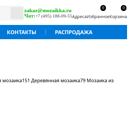
0
0
zakaz@mozaikka.ru
Чат:
+7 (495) 188-09-55
Адреса
Избранное
Корзина
КОНТАКТЫ
РАСПРОДАЖА
я мозаика
151
Деревянная мозаика
79
Мозаика из
руб.