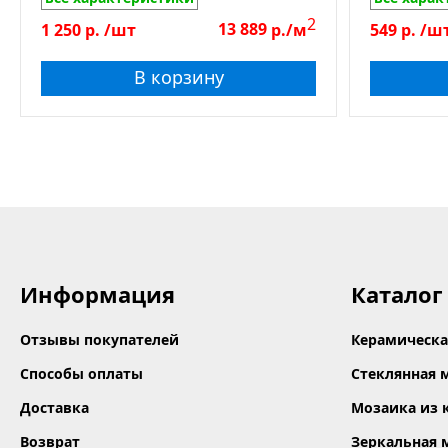
О
23*23*6,
2
1 250
р.
/шт
13 889
р./м
549
р.
/ш
Га
Т
В корзину
М
С
Б
К
Пове
Em
E
Гл
Do
Информация
Каталог
З
Л
Отзывы покупателей
Керамическа
М
Способы оплаты
Стеклянная 
П
Доставка
Мозаика из 
П
Возврат
Зеркальная 