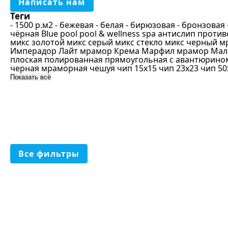
Написать нам
Б
Теги
Б
- 1500 р.м2
- бежевая
- белая
- бирюзовая
- бронзовая
чёрная
Blue pool
pool & wellness spa
антислип проти
С
микс золотой
микс серый
микс стекло
микс черный
м
Имперадор Лайт
мрамор Крема Марфил
мрамор Мал
Г
плоская
полированная
прямоугольная
с авантюрино
черная мраморная
чешуя
чип 15х15
чип 23х23
чип 50
С
Показать всё
Б
П
Мате
З
З
Ст
С
Все фильтры
К
Ч
С
К
К
Ж
К
О
Р
Ф