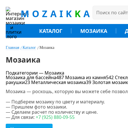
MOZAIK
K
A
КАТАЛОГ
МОЗАИКА
Главная
Каталог
Мозаика
Мозаика
Подкатегории — Мозаика
Мозаика для бассейна
487
Мозаика из камня
542
Стекл
ракушки
23
Металлическая мозаика
39
Золотая мозаи
Цена
Мозаика — роскошь, которую вы можете себе позвол
.
— Подберем мозаику по цвету и материалу.
— Пришлем фото мозаики.
— Сделаем расчет по количеству и цене.
— Для связи:
+7
(925
) 880-09-55
Цвет