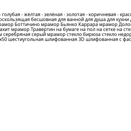
елый
ежевый
- голубая
- жёлтая
- зелёная
- золотая
- коричневая
- кра
воскользящая
бесшовная
для ванной
для душа
для кухни
иний
рамор Боттичино
мрамор Бьянко Каррара
мрамор Доло
ахит
мрамор Травертин
на бумаге
на пол
на сетке
на ст
олубой
м
серебряная
серый мрамор
стекло бирюза
стекло недо
х50
ерый
шестиугольная
шлифованная 3D
шлифованная с фа
ирюзовый
ерламутровый
риал
еленый
олотой
екло
ветло-серый
ерамика
ерный
текломасса
расный
амень
елтый
ерамогранит
ранжевый
акушка
иолетовый