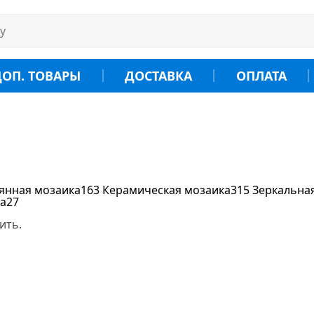
ДОП. ТОВАРЫ
ДОСТАВКА
ОПЛАТА
янная мозаика
163
Керамическая мозаика
315
Зеркальна
ка
27
ить.
руб.
-