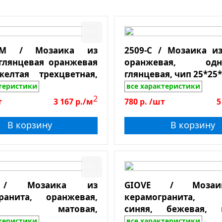
еркало
иреневый
а чипа
екло-камень
оричневый
ерево
ронзовый
ер чипа
8PM / Мозаика из
2509-C / Мозаика из
никс
озовый
 глянцевая оранжевая
оранжевая, одно
еталл
енение
елтая трехцветная,
глянцевая, чип 25*25
алахитовый
5*4
ктеристики
все характеристики
днотонный
ассейны
2
т
3 167
р./м
780
р.
/шт
5
мам, сауны
В корзину
В корзину
анная
ушевая
 пол
 стены, колоны
 / Мозаика из
GIOVE / Моза
хня
ранита, оранжевая,
керамогранита, г
камня
толешницы
я, матовая,
синяя, бежевая, м
ля улицы
оскользящая, чип
противоскользящ
ктеристики
все характеристики