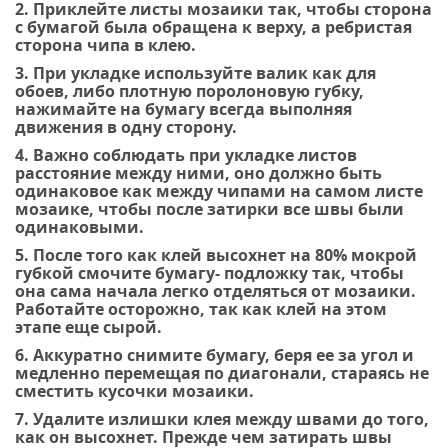
2. Приклейте листы мозаики так, чтобы сторона
с бумагой была обращена к верху, а ребристая
сторона чипа в клею.
3. При укладке используйте валик как для
обоев, либо плотную поролоновую губку,
нажимайте на бумагу всегда выполняя
движения в одну сторону.
4. Важно соблюдать при укладке листов
расстояние между ними, оно должно быть
одинаковое как между чипами на самом листе
мозаике, чтобы после затирки все швы были
одинаковыми.
5. После того как клей высохнет на 80% мокрой
губкой смочите бумагу- подложку так, чтобы
она сама начала легко отделяться от мозаики.
Работайте осторожно, так как клей на этом
этапе еще сырой.
6. Аккуратно снимите бумагу, беря ее за угол и
медленно перемещая по диагонали, стараясь не
сместить кусочки мозаики.
7. Удалите излишки клея между швами до того,
как он высохнет. Прежде чем затирать швы