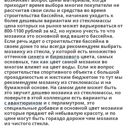
возникает вопрос цены материала, когда
приходит время выбора многие покупатели не
рассчитав свои силы и средства во время
строительства бассейна, начинаю уходить к
более дешевым вариантам из стекломассы
цена которых на рынке может варьироваться от
800-1100 рублей за м2, но нужно учесть то что
мозаика это основной вид вашего бассейна.
Если речь идет о строительстве бассейна в
своем доме то мы всегда рекомендуем выбрать
мозаику из стекла, у которой есть множество
оттенков
синего
и
бирюзового
цвета, самых
основных, так как цвет самой мозаики во
многом влияет на цвет воды. Если же вопрос
строительства спортивного объекта с большой
проходимостью и жестким бюджетом то тут мы
рекомендуем мозаику из стекломассы и на
бумажной основе. На самом деле может быть
это звучит дешево мозаика из стекломассы, но
поверьте в этой коллекции есть варианты и
с авантюрином
и
с перламутром
, это
специальные добавки в основной цвет мозаики
которые предают ей небывалую красоту, и по
цене могут быть гораздо дороже чем мозаика
из чистого стекла.