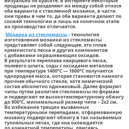
визуально по красоте. В интернете некоторые
продавцы не разделяют их между собой относя
оба варианта к стеклянной мозаики, в части
они правы в чем то, да оба варианта делают по
схожей технологии и лишь на конечном этапе
их производство отличается.
Мозаика из стекломассы
- технология
изготовления мозаики из стекломассы
представляет собой следующее, это сплав
кремнистого песка и других компонентов
с добавками окрашивающих оксидов.
В результате переплава кварцевого песка,
полевого шпата, соды с оксидами металлов
при температуре 1400°С — 1600°С получается
однородная масса, которая становится намного
прочнее обычного стекла, хотя химический
состав абсолютно одинаковый. Далее формуют
чипы путем разлития стекломассы по формам
и подвергают ее высокотемпературному обжигу
до 800ºС, минимальный размер чипа – 2х2 см.
Во избежание трещин вызванных
температурными перепадами, отформованную
мозаику подвергают обжигу в так называемых
туннельных печах, где она охлаждается
до комнатной температуры, двигаясь